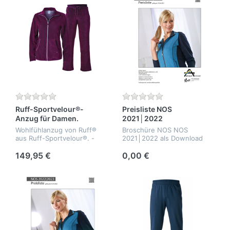
Ruff-Sportvelour®-
Preisliste NOS
Anzug für Damen.
2021│2022
Wohlfühlanzug von Ruff®
Broschüre NOS NOS
aus Ruff-Sportvelour®. -
2021│2022 als Download
bielastisch - formbeständig
- temperaturausgleichend -
149,95 €
0,00 €
Qualität: 65% Baumwolle,
35% Polyester.