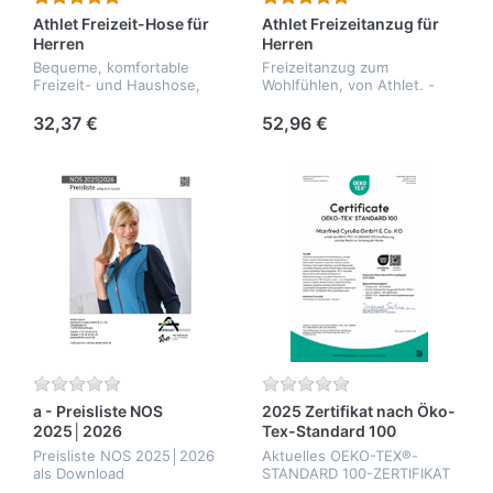
Athlet Freizeit-Hose für
Athlet Freizeitanzug für
Herren
Herren
Bequeme, komfortable
Freizeitanzug zum
Freizeit- und Haushose,
Wohlfühlen, von Athlet. -
von Athlet. - strapazierfähig
hautfreundlich -
- formbeständig -
pflegeleicht -
32,37 €
52,96 €
pflegeleicht - Qualität: 70%
formbeständig - Qualität:
Polyacryl, 30% Schurwolle
80% Baumwolle, 20%
Polyester
a - Preisliste NOS
2025 Zertifikat nach Öko-
2025│2026
Tex-Standard 100
Preisliste NOS 2025│2026
Aktuelles OEKO-TEX®-
als Download
STANDARD 100-ZERTIFIKAT
für Manfred Cyrulla GmbH &