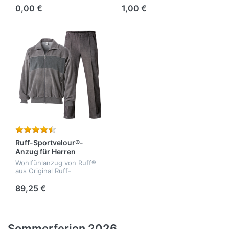
Co. KG, gültig bis 31.1.2026
0,00 €
1,00 €
zum Download.
Ruff-Sportvelour®-
Anzug für Herren
Wohlfühlanzug von Ruff®
aus Original Ruff-
Sportvelour® - bielastisch -
formbeständig -
89,25 €
athmungsaktiv -
temperaturausgleichend -
Qualität: 75% Baumwolle,...
Sommerferien 2026