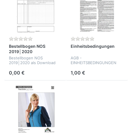
Bestellbogen NOS
Einheitsbedingungen
2019│2020
Bestellbogen NOS
AGB -
2019│2020 als Download
EINHEITSBEDINGUNGEN
DER DEUTSCHEN
TEXTILWIRTSCHAFT
0,00 €
1,00 €