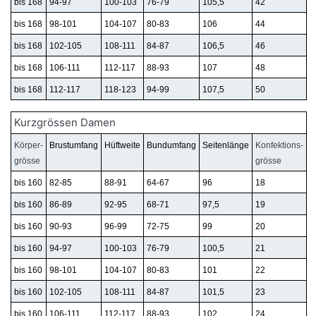
bis 168
94-97
100-103
76-79
105,5
42
bis 168
98-101
104-107
80-83
106
44
bis 168
102-105
108-111
84-87
106,5
46
bis 168
106-111
112-117
88-93
107
48
bis 168
112-117
118-123
94-99
107,5
50
Kurzgrössen Damen
Körper-
Brustumfang
Hüftweite
Bundumfang
Seitenlänge
Konfektions-
grösse
grösse
bis 160
82-85
88-91
64-67
96
18
bis 160
86-89
92-95
68-71
97,5
19
bis 160
90-93
96-99
72-75
99
20
bis 160
94-97
100-103
76-79
100,5
21
bis 160
98-101
104-107
80-83
101
22
bis 160
102-105
108-111
84-87
101,5
23
bis 160
106-111
112-117
88-93
102
24