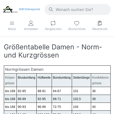
Menü
Anmelden
Vergleichen
Wunschliste
Warenkorb
Größentabelle Damen - Norm-
und Kurzgrössen
Normgrössen Damen
Körper-
Brustumfang
Hüftweite
Bundumfang
Seitenlänge
Konfektions-
grösse
grösse
bis 168
82-85
88-91
64-67
101
36
bis 168
86-89
92-95
68-71
102,5
38
bis 168
90-93
96-99
72-75
104
40