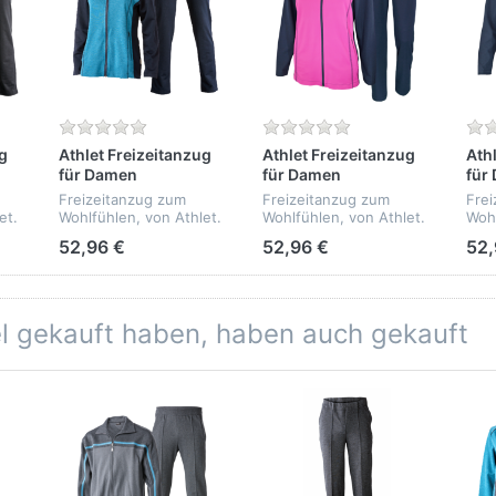
ug
Athlet Freizeitanzug
Athlet Freizeitanzug
Ath
für Damen
für Damen
für
Freizeitanzug zum
Freizeitanzug zum
Fre
et.
Wohlfühlen, von Athlet.
Wohlfühlen, von Athlet.
Wohl
- hautfreundlich -
- hautfreundlich -
- ha
52,96 €
52,96 €
52,
pflegeleicht -
pflegeleicht -
pfle
formbeständig -
formbeständig -
form
Qualität: 80%
Qualität: 55%
Qual
Baumwolle, 20%
Baumwolle, 45%
Bau
Polyester
Polyester
Poly
el gekauft haben, haben auch gekauft