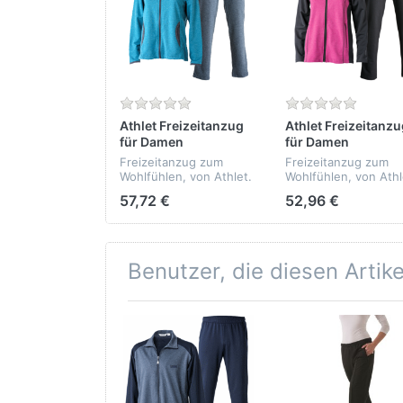
Athlet Freizeitanzug
Athlet Freizeitanz
für Damen
für Damen
Freizeitanzug zum
Freizeitanzug zum
Wohlfühlen, von Athlet.
Wohlfühlen, von Athl
- hautfreundlich -
- hautfreundlich -
57,72 €
52,96 €
pflegeleicht -
pflegeleicht -
formbeständig -
formbeständig -
Qualität: 80%
Qualität: 80%
Baumwolle, 20%
Baumwolle, 20%
Polyester
Polyester
Benutzer, die diesen Artik