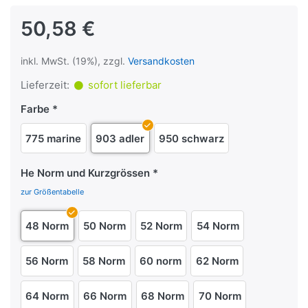
50,58 €
inkl. MwSt. (19%), zzgl.
Versandkosten
Lieferzeit:
sofort lieferbar
Farbe
775 marine
903 adler
950 schwarz
He Norm und Kurzgrössen
zur Größentabelle
48 Norm
50 Norm
52 Norm
54 Norm
56 Norm
58 Norm
60 norm
62 Norm
64 Norm
66 Norm
68 Norm
70 Norm