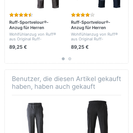
Ruff-Sportvelour®-
Ruff-Sportvelour®-
Anzug für Herren
Anzug für Herren
Wohlfühlanzug von Ruff®
Wohlfühlanzug von Ruff®
aus Original Ruff-
aus Original Ruff-
Sportvelour® - bielastisch -
Sportvelour® - bielastisch -
89,25 €
89,25 €
formbeständig -
formbeständig -
athmungsaktiv -
athmungsaktiv -
temperaturausgleichend -
temperaturausgleichend -
Qualität: 75% Baumwolle,...
Qualität: 75% Baumwolle,...
Benutzer, die diesen Artikel gekauft
haben, haben auch gekauft